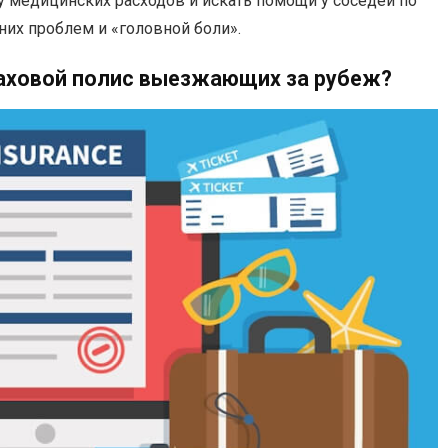
у медицинских расходов и искать помощи у соседей по
них проблем и «головной боли».
раховой полис выезжающих за рубеж?