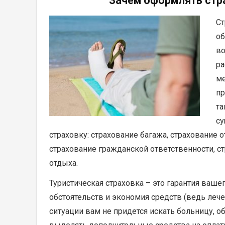
Зачем оформлять стра
Ст
об
во
ра
ме
пр
та
су
страховку: страхование багажа, страхование о
страхование гражданской ответственности, с
отдыха.
Туристическая страховка – это гарантия ваш
обстоятельств и экономия средств (ведь лече
ситуации вам не придется искать больницу, о