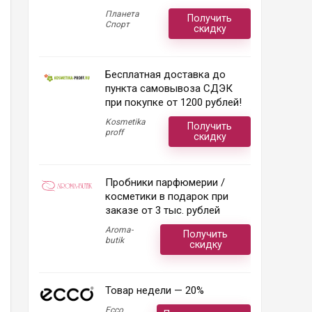
Планета
Получить
Спорт
скидку
Бесплатная доставка до
пункта самовывоза СДЭК
при покупке от 1200 рублей!
Kosmetika
Получить
proff
скидку
Пробники парфюмерии /
косметики в подарок при
заказе от 3 тыс. рублей
Aroma-
Получить
butik
скидку
Товар недели — 20%
Ecco