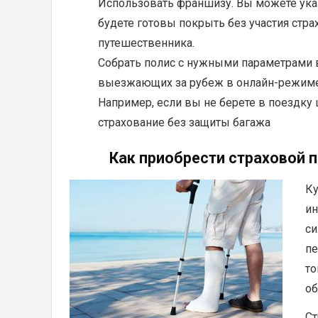
Использовать франшизу. Вы можете указ
будете готовы покрыть без участия стра
путешественника.
Собрать полис с нужными параметрами в
выезжающих за рубеж в онлайн-режиме,
Например, если вы не берете в поездку
страхование без защиты багажа
Как приобрести страховой п
Ку
ин
си
пе
то
об
Ст