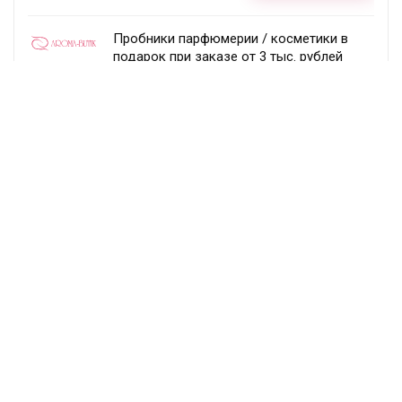
Пробники парфюмерии / косметики в
подарок при заказе от 3 тыс. рублей
Aroma-butik
Получить скидку
Товар недели — 20%
Ecco
Получить скидку
Постоянный раздел скидок!
Randewoo
Получить скидку
Подписка