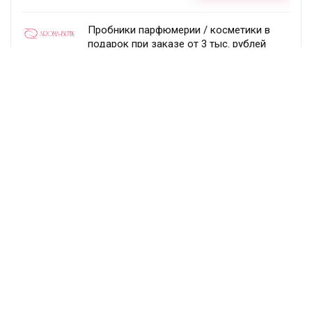
Пробники парфюмерии / косметики в
подарок при заказе от 3 тыс. рублей
Aroma-butik
Получить скидку
Товар недели — 20%
Ecco
Получить скидку
Постоянный раздел скидок!
Randewoo
Получить скидку
Подписка