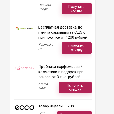
Планета
Получить
Спорт
скидку
Бесплатная доставка до
пункта самовывоза СДЭК
при покупке от 1200 рублей!
Kosmetika
Получить
proff
скидку
Пробники парфюмерии /
косметики в подарок при
заказе от 3 тыс. рублей
Aroma-
Получить
butik
скидку
Товар недели — 20%
Ecco