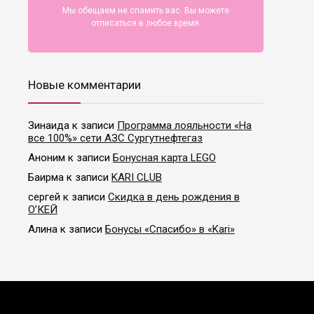
Мы обещаем не спамить вас. Вы можете
отписаться в любое время.
Новые комментарии
Зинаида
к записи
Программа лояльности «На
все 100%» сети АЗС Сургутнефтегаз
Аноним
к записи
Бонусная карта LEGO
Баирма
к записи
KARI CLUB
сергей
к записи
Скидка в день рождения в
О’КЕЙ
Алина
к записи
Бонусы «Спасибо» в «Kari»