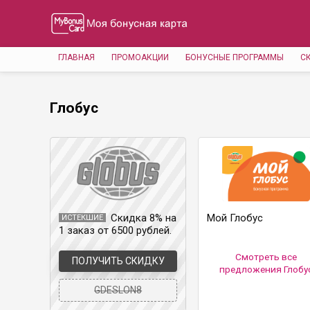
ГЛАВНАЯ
ПРОМОАКЦИИ
БОНУСНЫЕ ПРОГРАММЫ
С
Глобус
Скидка 8% на
Мой Глобус
ИСТЕКШИЕ
1 заказ от 6500 рублей.
Не действует на
акционные товары,
Смотреть все
ПОЛУЧИТЬ СКИДКУ
бытовую технику,
предложения Глобу
электронику. Можно
GDESLON8
применить ТОЛЬКО на
сайте.