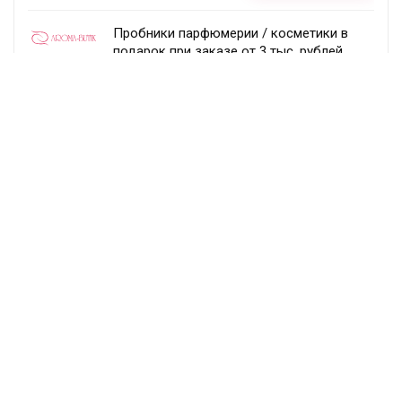
Пробники парфюмерии / косметики в
подарок при заказе от 3 тыс. рублей
Aroma-butik
Получить скидку
Товар недели — 20%
Ecco
Получить скидку
Постоянный раздел скидок!
Randewoo
Получить скидку
Подписка