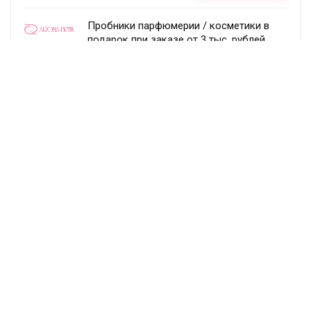
Пробники парфюмерии / косметики в
подарок при заказе от 3 тыс. рублей
Aroma-butik
Получить скидку
Товар недели — 20%
Ecco
Получить скидку
Постоянный раздел скидок!
Randewoo
Получить скидку
Подписка