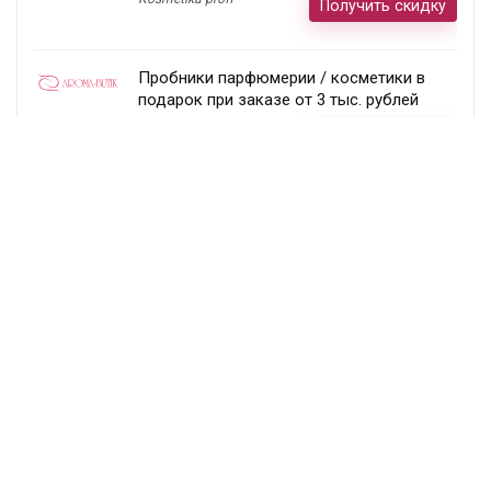
Получить скидку
Пробники парфюмерии / косметики в
подарок при заказе от 3 тыс. рублей
Aroma-butik
Получить скидку
Товар недели — 20%
Ecco
Получить скидку
Постоянный раздел скидок!
Randewoo
Получить скидку
Подписка