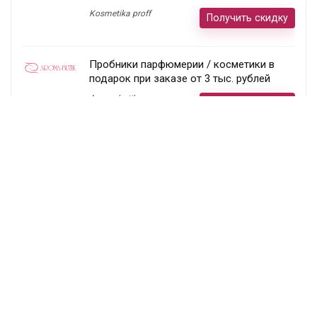
Kosmetika proff
Получить скидку
Пробники парфюмерии / косметики в
подарок при заказе от 3 тыс. рублей
Aroma-butik
Получить скидку
Товар недели — 20%
Ecco
Получить скидку
Постоянный раздел скидок!
Randewoo
Получить скидку
Подписка