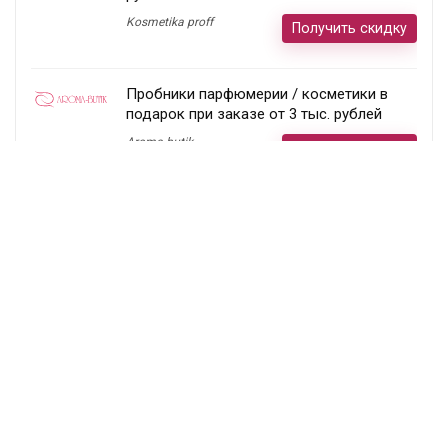
Kosmetika proff
Получить скидку
Пробники парфюмерии / косметики в
подарок при заказе от 3 тыс. рублей
Aroma-butik
Получить скидку
Товар недели — 20%
Ecco
Получить скидку
Постоянный раздел скидок!
Randewoo
Получить скидку
Подписка