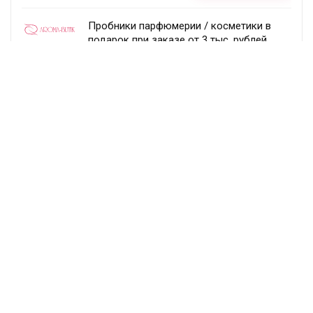
Пробники парфюмерии / косметики в
подарок при заказе от 3 тыс. рублей
Aroma-butik
Получить скидку
Товар недели — 20%
Ecco
Получить скидку
Постоянный раздел скидок!
Randewoo
Получить скидку
Подписка