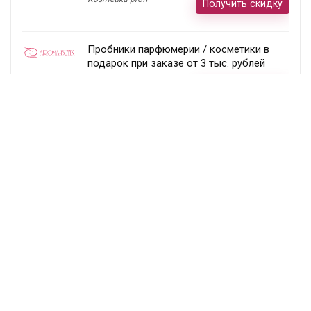
Получить скидку
Пробники парфюмерии / косметики в
подарок при заказе от 3 тыс. рублей
Aroma-butik
Получить скидку
Товар недели — 20%
Ecco
Получить скидку
Постоянный раздел скидок!
Randewoo
Получить скидку
Подписка