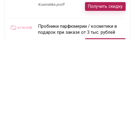
Kosmetika proff
Получить скидку
Пробники парфюмерии / косметики в
подарок при заказе от 3 тыс. рублей
Aroma-butik
Получить скидку
Товар недели — 20%
Ecco
Получить скидку
Постоянный раздел скидок!
Randewoo
Получить скидку
Подписка