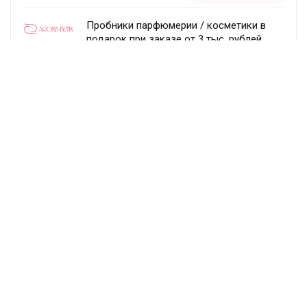
Пробники парфюмерии / косметики в
подарок при заказе от 3 тыс. рублей
Aroma-butik
Получить скидку
Товар недели — 20%
Ecco
Получить скидку
Постоянный раздел скидок!
Randewoo
Получить скидку
Подписка