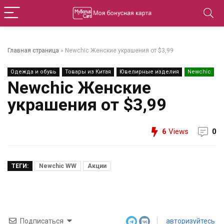
Главная страница
»
Newchic Женские украшения от $3,99
Одежда и обувь
Товары из Китая
Ювелирные изделия
Newchic
Newchic Женские
украшения от $3,99
6
Views
0
ТЕГИ:
Newchic WW
Акции
Подписаться
авторизуйтесь