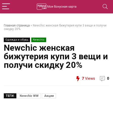
Главная страница
»
Newchic женская бижутерия купи 3 вещи и получи
скидку 20%
Одежда и обувь
Newchic
Newchic женская
бижутерия купи 3 вещи и
получи скидку 20%
7
Views
0
ТЕГИ:
Newchic WW
Акции