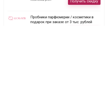
Получить скидку
Пробники парфюмерии / косметики в
подарок при заказе от 3 тыс. рублей
Aroma-butik
Получить скидку
Товар недели — 20%
Ecco
Получить скидку
Постоянный раздел скидок!
Randewoo
Получить скидку
Подписка