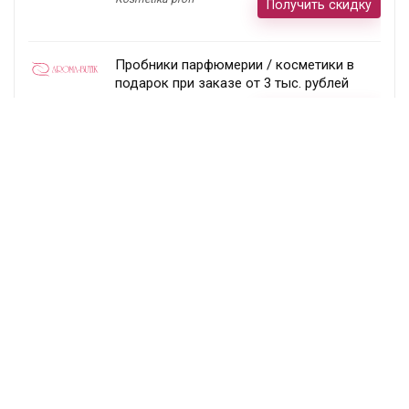
Получить скидку
Пробники парфюмерии / косметики в
подарок при заказе от 3 тыс. рублей
Aroma-butik
Получить скидку
Товар недели — 20%
Ecco
Получить скидку
Постоянный раздел скидок!
Randewoo
Получить скидку
Подписка