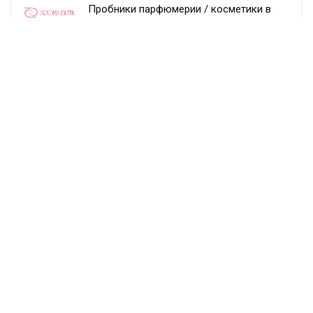
Пробники парфюмерии / косметики в
подарок при заказе от 3 тыс. рублей
Aroma-butik
Получить скидку
Товар недели — 20%
Ecco
Получить скидку
Постоянный раздел скидок!
Randewoo
Получить скидку
Подписка
Подпишитесь и получайте выгодные