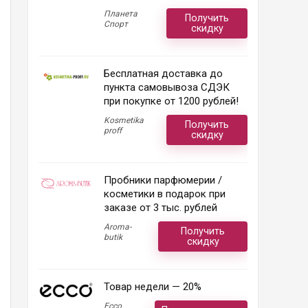
Планета
Получить
Спорт
скидку
Бесплатная доставка до
пункта самовывоза СДЭК
при покупке от 1200 рублей!
Kosmetika
Получить
proff
скидку
Пробники парфюмерии /
косметики в подарок при
заказе от 3 тыс. рублей
Aroma-
Получить
butik
скидку
Товар недели — 20%
Ecco