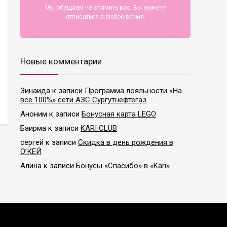
Мы обещаем не спамить вас. Вы можете
отписаться в любое время.
Новые комментарии
Зинаида
к записи
Программа лояльности «На
все 100%» сети АЗС Сургутнефтегаз
Аноним
к записи
Бонусная карта LEGO
Баирма
к записи
KARI CLUB
сергей
к записи
Скидка в день рождения в
О’КЕЙ
Алина
к записи
Бонусы «Спасибо» в «Kari»