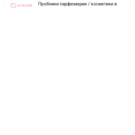
Пробники парфюмерии / косметики в
подарок при заказе от 3 тыс. рублей
Aroma-butik
Получить скидку
Товар недели — 20%
Ecco
Получить скидку
Постоянный раздел скидок!
Randewoo
Получить скидку
Подписка
Подпишитесь и получайте выгодные