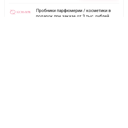
Пробники парфюмерии / косметики в
подарок при заказе от 3 тыс. рублей
Aroma-butik
Получить скидку
Товар недели — 20%
Ecco
Получить скидку
Постоянный раздел скидок!
Randewoo
Получить скидку
Подписка