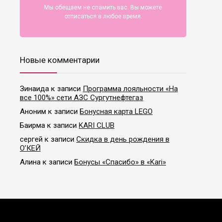
Мы обещаем не спамить вас. Вы можете
отписаться в любое время.
Новые комментарии
Зинаида
к записи
Программа лояльности «На
все 100%» сети АЗС Сургутнефтегаз
Аноним
к записи
Бонусная карта LEGO
Баирма
к записи
KARI CLUB
сергей
к записи
Скидка в день рождения в
О’КЕЙ
Алина
к записи
Бонусы «Спасибо» в «Kari»