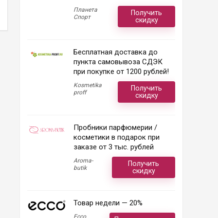
Планета
Получить
Спорт
скидку
Бесплатная доставка до
пункта самовывоза СДЭК
при покупке от 1200 рублей!
Kosmetika
Получить
proff
скидку
Пробники парфюмерии /
косметики в подарок при
заказе от 3 тыс. рублей
Aroma-
Получить
butik
скидку
Товар недели — 20%
Ecco