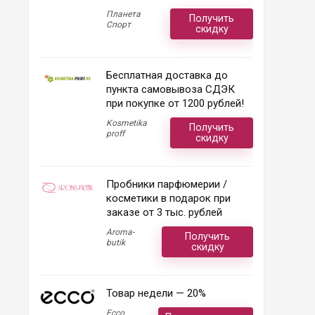
Планета
Получить
Спорт
скидку
Бесплатная доставка до
пункта самовывоза СДЭК
при покупке от 1200 рублей!
Kosmetika
Получить
proff
скидку
Пробники парфюмерии /
косметики в подарок при
заказе от 3 тыс. рублей
Aroma-
Получить
butik
скидку
Товар недели — 20%
Ecco