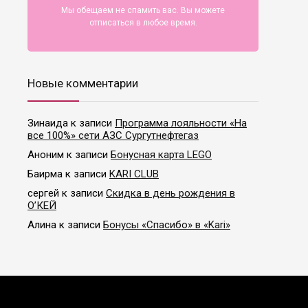
Мы обещаем не спамить вас. Вы можете
отписаться в любое время.
Новые комментарии
Зинаида
к записи
Программа лояльности «На
все 100%» сети АЗС Сургутнефтегаз
Аноним
к записи
Бонусная карта LEGO
Баирма
к записи
KARI CLUB
сергей
к записи
Скидка в день рождения в
О’КЕЙ
Алина
к записи
Бонусы «Спасибо» в «Kari»