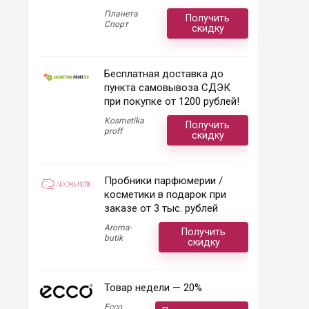
Планета
Получить
Спорт
скидку
Бесплатная доставка до
пункта самовывоза СДЭК
при покупке от 1200 рублей!
Kosmetika
Получить
proff
скидку
Пробники парфюмерии /
косметики в подарок при
заказе от 3 тыс. рублей
Aroma-
Получить
butik
скидку
Товар недели — 20%
Ecco