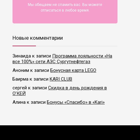
Мы обещаем не спамить вас. Вы можете
отписаться в любое время.
Новые комментарии
Зинаида
к записи
Программа лояльности «На
все 100%» сети АЗС Сургутнефтегаз
Аноним
к записи
Бонусная карта LEGO
Баирма
к записи
KARI CLUB
сергей
к записи
Скидка в день рождения в
О’КЕЙ
Алина
к записи
Бонусы «Спасибо» в «Kari»