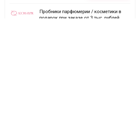
Пробники парфюмерии / косметики в
подарок при заказе от 3 тыс. рублей
Aroma-butik
Получить скидку
Товар недели — 20%
Ecco
Получить скидку
Постоянный раздел скидок!
Randewoo
Получить скидку
Подписка