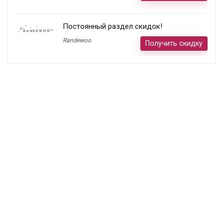
Постоянный раздел скидок!
Randewoo
Получить скидку
Подписка
Подпишитесь и получайте выгодные
предложения от известных брендов!
Мы обещаем не спамить вас. Вы можете
отписаться в любое время.