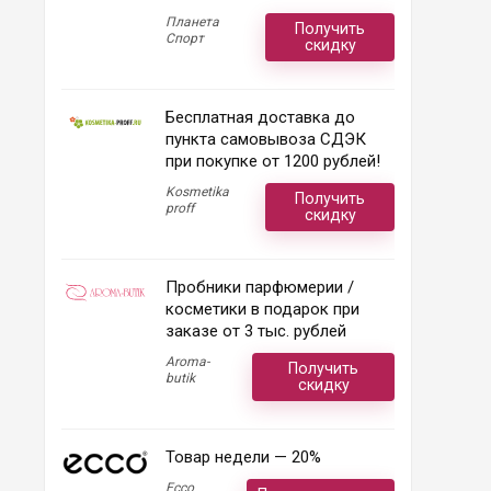
Планета
Получить
Спорт
скидку
Бесплатная доставка до
пункта самовывоза СДЭК
при покупке от 1200 рублей!
Kosmetika
Получить
proff
скидку
Пробники парфюмерии /
косметики в подарок при
заказе от 3 тыс. рублей
Aroma-
Получить
butik
скидку
Товар недели — 20%
Ecco