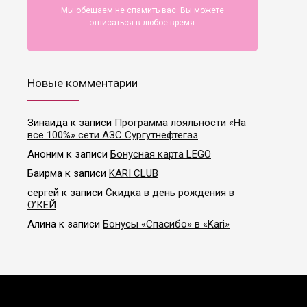
Мы обещаем не спамить вас. Вы можете
отписаться в любое время.
Новые комментарии
Зинаида
к записи
Программа лояльности «На
все 100%» сети АЗС Сургутнефтегаз
Аноним
к записи
Бонусная карта LEGO
Баирма
к записи
KARI CLUB
сергей
к записи
Скидка в день рождения в
О’КЕЙ
Алина
к записи
Бонусы «Спасибо» в «Kari»