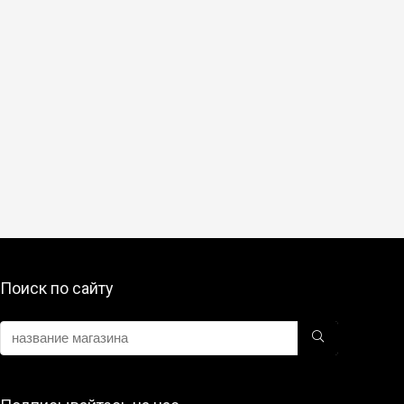
Поиск по сайту