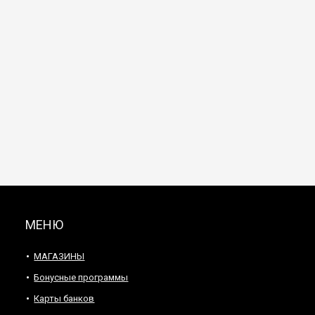
МЕНЮ
МАГАЗИНЫ
Бонусные программы
Карты банков