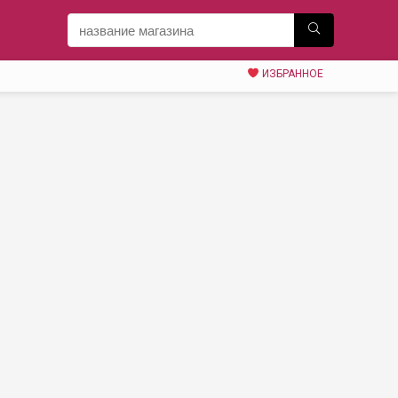
ИЗБРАННОЕ